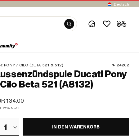
Deutsch
R:
PONY / CILO (BETA 521 & 512)
24202
ussenzündspule Ducati Pony
 Cilo Beta 521 (A8132)
UR 134.00
kl. 21% MwSt.
1
IN DEN WARENKORB