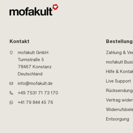
Kontakt
Bestellung
mofakult GmbH
Zahlung & Ve
Turmstraße 5
mofakult Bus
78467 Konstanz
Hilfe & Konta
Deutschland
Live Support
info@mofakult.de
Rücksendung
+49 7531 71 73 170
Vertrag wider
+41 79 844 45 76
Widerrufsbel
Entsorgung