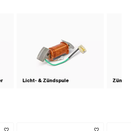
er
Licht- & Zündspule
Zündke