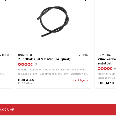
10156
UNIVERSAL
10167
UNIVERSAL
Zündkabel Ø 5 x 450 (original)
Zündkerzen
entstört
(21)
(
l:
Material: Kunststoff · Material: Kupfer · Farbe: schwarz ·
be:
Ø Kabel: 5 mm · Gesamtlänge: 450 mm · Entstört: Nein
Material: Gumm
ge: 400
· Subkategorie: Zündkabel
vorhanden: Ja
EUR 3.45
Nicht lagernd
665
Widerstand: 50
EUR 14.10
EUR 7.67/m
Zündkerzenste
:00 UHR