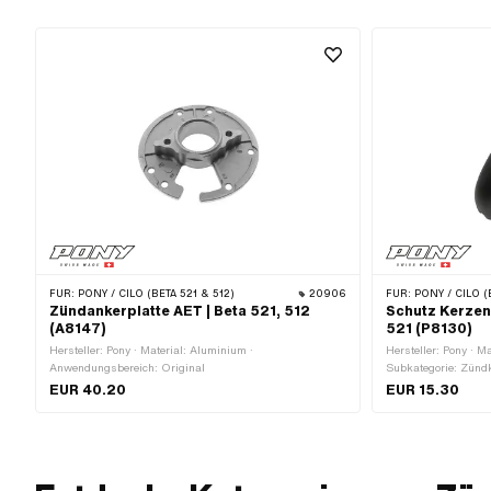
FÜR:
PONY / CILO (BETA 521 & 512)
20906
FÜR:
PONY / CILO (B
Zündankerplatte AET | Beta 521, 512
Schutz Kerzens
(A8147)
521 (P8130)
Hersteller: Pony · Material: Aluminium ·
Hersteller: Pony · Ma
Anwendungsbereich: Original
Subkategorie: Zünd
EUR 40.20
EUR 15.30