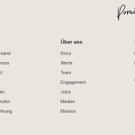
Über uns
rsand
Story
iness
Werte
kt
Team
Engagement
en
Jobs
rufen
Medien
ehrung
Mission