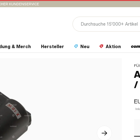
CHER KUNDENSERVICE
idung & Merch
Hersteller
Neu
Aktion
FÜ
A
/
E
In