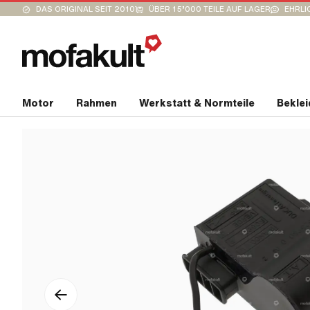
DAS ORIGINAL SEIT 2010
ÜBER 15’000 TEILE AUF LAGER
EHRLI
Motor
Rahmen
Werkstatt & Normteile
Bekle