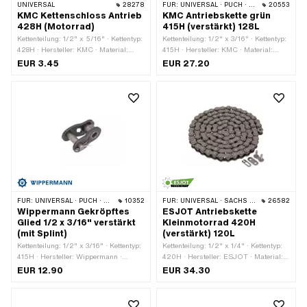
UNIVERSAL
28278
FÜR:
UNIVERSAL · PUCH · SACHS · PONY / CILO (BETA 521 & 512) · ZÜNDAPP BELMONDO · TOMOS · BYE BIKE
20553
KMC Kettenschloss Antrieb
KMC Antriebskette grün
428H (Motorrad)
415H (verstärkt) 128L
Kettenteilung: 1/2" x 5/16" · Kettentyp:
Kettenteilung: 1/2" x 3/16" · Kettentyp:
428H · Hersteller: KMC · Material:
415H · Hersteller: KMC · Material:
Stahl · Anzahl Kettenglieder: 1 Stk. ·
Stahl · Farbe: grün · Anzahl
EUR 3.45
EUR 27.20
Kettenschloss-Art: Federverschluss ·
Kettenglieder: 128 Stk. · Abrollumfang:
Oberfläche: roh · Ø Stift: 4.45 mm
1626 mm · Kettenschloss-Art:
Federverschluss · Oberfläche: lackiert
FÜR:
UNIVERSAL · PUCH · SACHS · PONY / CILO (BETA 521 & 512) · ZÜNDAPP BELMONDO · TOMOS · BYE BIKE
10352
FÜR:
UNIVERSAL · SACHS · KREIDLER
26582
Wippermann Gekröpftes
ESJOT Antriebskette
Glied 1/2 x 3/16" verstärkt
Kleinmotorrad 420H
(mit Splint)
(verstärkt) 120L
Kettenteilung: 1/2" x 3/16" · Kettentyp:
Kettenteilung: 1/2" x 1/4" · Kettentyp:
415H · Hersteller: Wippermann ·
420H · Hersteller: ESJOT · Material:
Material: Stahl · Anzahl Kettenglieder:
Stahl · Anzahl Kettenglieder: 120 Stk. ·
EUR 12.90
EUR 34.30
1 Stk. · Kettenschloss-Art: Gekröpftes
Abrollumfang: 1524 mm ·
Glied · Oberfläche: roh · Ø Bohrung:
Kettenschloss-Art: Federverschluss ·
4.25 mm · Ø Stift: 4.17 mm
Oberfläche: roh