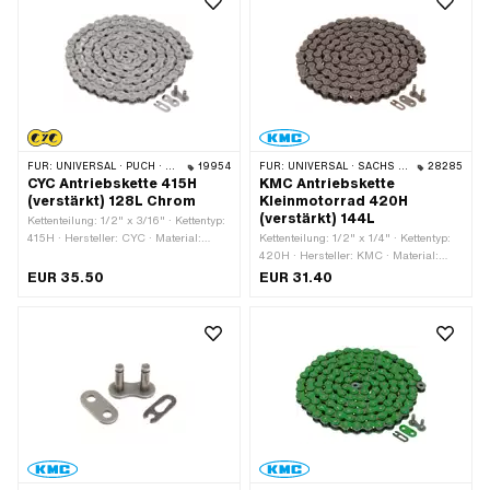
FÜR:
UNIVERSAL · PUCH · SACHS · PONY / CILO (BETA 521 & 512) · ZÜNDAPP BELMONDO · TOMOS · BYE BIKE
19954
FÜR:
UNIVERSAL · SACHS · KREIDLER
28285
CYC Antriebskette 415H
KMC Antriebskette
(verstärkt) 128L Chrom
Kleinmotorrad 420H
(verstärkt) 144L
Kettenteilung: 1/2" x 3/16" · Kettentyp:
415H · Hersteller: CYC · Material:
Kettenteilung: 1/2" x 1/4" · Kettentyp:
Stahl · Farbe: Chrom · Anzahl
420H · Hersteller: KMC · Material:
Kettenglieder: 128 Stk. · Abrollumfang:
Stahl · Oberfläche: roh · Abrollumfang:
EUR 35.50
EUR 31.40
1626 mm · Kettenschloss-Art:
1829 mm · Anzahl Kettenglieder: 144
Federverschluss · Oberfläche: lackiert
Stk. · Kettenschloss-Art:
Federverschluss