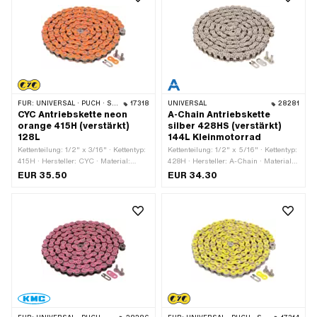
FÜR:
UNIVERSAL · PUCH · SACHS · PONY / CILO (BETA 521 & 512) · ZÜNDAPP BELMONDO · TOMOS · BYE BIKE
17318
UNIVERSAL
28281
CYC Antriebskette neon
A-Chain Antriebskette
orange 415H (verstärkt)
silber 428HS (verstärkt)
128L
144L Kleinmotorrad
Kettenteilung: 1/2" x 3/16" · Kettentyp:
Kettenteilung: 1/2" x 5/16" · Kettentyp:
415H · Hersteller: CYC · Material:
428H · Hersteller: A-Chain · Material:
Stahl · Farbe: orange · Anzahl
Stahl · Farbe: silber · Anzahl
EUR 35.50
EUR 34.30
Kettenglieder: 128 Stk. · Abrollumfang:
Kettenglieder: 144 Stk. · Abrollumfang:
1626 mm · Kettenschloss-Art:
1829 mm · Kettenschloss-Art:
Federverschluss · Oberfläche: lackiert
Federverschluss · Oberfläche:
vernickelt