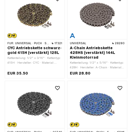
FÜR:
UNIVERSAL · PUCH · SACHS · PONY / CILO (BETA 521 & 512) · ZÜNDAPP BELMONDO · TOMOS · BYE BIKE
17321
UNIVERSAL
28280
CYC Antriebskette schwarz-
A-Chain Antriebskette
gold 415H (verstärkt) 128L
428HS (verstärkt) 144L
Kleinmotorrad
Kettenteilung: 1/2" x 3/16" · Kettentyp:
415H · Hersteller: CYC · Material:
Kettenteilung: 1/2" x 5/16" · Kettentyp:
Stahl · Farbe: gold · Farbe: schwarz ·
428H · Hersteller: A-Chain · Material:
Anzahl Kettenglieder: 128 Stk. ·
Stahl · Anzahl Kettenglieder: 144 Stk. ·
EUR 35.50
EUR 28.80
Abrollumfang: 1626 mm ·
Abrollumfang: 1829 mm ·
Kettenschloss-Art: Federverschluss ·
Kettenschloss-Art: Federverschluss ·
Oberfläche: lackiert
Oberfläche: roh