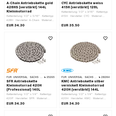
A-Chain Antriebskette gold
CYC Antriebskette weiss
428HS (verstärkt) 144L
415H (verstärkt) 128L
Kleinmotorrad
Kettenteilung: 1/2" x 3/16" · Kettentyp:
Kettenteilung: 1/2" x 5/16" · Kettentyp:
415H · Hersteller: CYC · Material:
428H · Hersteller: A-Chain · Material:
Stahl · Farbe: weiss · Anzahl
Stahl · Farbe: gold · Anzahl
Kettenglieder: 128 Stk. · Abrollumfang:
EUR 34.30
EUR 35.50
Kettenglieder: 144 Stk. · Abrollumfang:
1626 mm · Kettenschloss-Art:
1829 mm · Kettenschloss-Art:
Federverschluss · Oberfläche: lackiert
Federverschluss · Oberfläche: lackiert
FÜR:
UNIVERSAL · SACHS · KREIDLER
25265
FÜR:
UNIVERSAL · SACHS · KREIDLER
28284
SFR Antriebskette
KMC Antriebskette silber
Kleinmotorrad 420H
vernickelt Kleinmotorrad
(Professional) 140L
420H (verstärkt) 144L
Kettenteilung: 1/2" x 1/4" · Kettentyp:
Kettenteilung: 1/2" x 1/4" · Kettentyp:
420P · Hersteller: SFR · Material:
420H · Hersteller: KMC · Material:
Stahl · Farbe: gold · Anzahl
Stahl · Farbe: silber · Anzahl
EUR 34.30
EUR 34.30
Kettenglieder: 140 Stk. · Abrollumfang:
Kettenglieder: 144 Stk. · Abrollumfang:
1778 mm · Kettenschloss-Art:
1829 mm · Kettenschloss-Art:
Federverschluss · Oberfläche: lackiert
Federverschluss · Oberfläche: