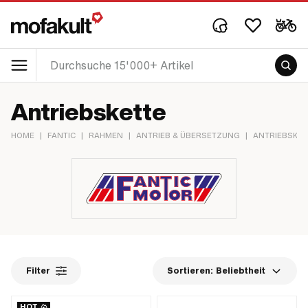
Antriebskette
HOME
|
FANTIC
|
RAHMEN
|
ANTRIEB & ÜBERSETZUNG
|
ANTRIEBSKET
Filter
Sortieren:
Beliebtheit
HOT