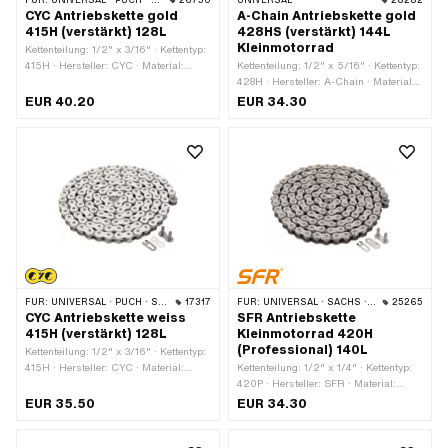
FÜR:
UNIVERSAL · PUCH · SACHS · PONY / CILO (BETA 521 & 512) · ZÜNDAPP BELMONDO · TOMOS · BYE BIKE
26750
UNIVERSAL
28282
CYC Antriebskette gold
A-Chain Antriebskette gold
415H (verstärkt) 128L
428HS (verstärkt) 144L
Kleinmotorrad
Kettenteilung: 1/2" x 3/16" · Kettentyp:
415H · Hersteller: CYC · Material:
Kettenteilung: 1/2" x 5/16" · Kettentyp:
Stahl · Oberfläche: lackiert · Farbe:
428H · Hersteller: A-Chain · Material:
gold · Anzahl Kettenglieder: 128 Stk. ·
Stahl · Oberfläche: lackiert · Farbe:
EUR 40.20
EUR 34.30
Abrollumfang: 1626 mm ·
gold · Anzahl Kettenglieder: 144 Stk. ·
Kettenschloss-Art: Federverschluss
Abrollumfang: 1829 mm ·
Kettenschloss-Art: Federverschluss
FÜR:
UNIVERSAL · PUCH · SACHS · PONY / CILO (BETA 521 & 512) · ZÜNDAPP BELMONDO · TOMOS · BYE BIKE
17317
FÜR:
UNIVERSAL · SACHS · KREIDLER
25265
CYC Antriebskette weiss
SFR Antriebskette
415H (verstärkt) 128L
Kleinmotorrad 420H
(Professional) 140L
Kettenteilung: 1/2" x 3/16" · Kettentyp:
415H · Hersteller: CYC · Material:
Kettenteilung: 1/2" x 1/4" · Kettentyp:
Stahl · Oberfläche: lackiert · Anzahl
420P · Hersteller: SFR · Material:
Kettenglieder: 128 Stk. · Abrollumfang:
Stahl · Oberfläche: lackiert · Farbe:
EUR 35.50
EUR 34.30
1626 mm · Kettenschloss-Art:
gold · Anzahl Kettenglieder: 140 Stk. ·
Federverschluss · Farbe: weiss
Abrollumfang: 1778 mm ·
Kettenschloss-Art: Federverschluss