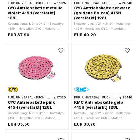
FÜR:
UNIVERSAL · PUCH · SACHS · PONY / CILO (BETA 521 & 512) · ZÜNDAPP BELMONDO · TOMOS · BYE BIKE
17325
FÜR:
UNIVERSAL · PUCH · SACHS · PONY / CILO (BETA 521 & 512) · ZÜNDAPP BELMONDO · TOMOS · BYE BIKE
26748
CYC Antriebskette metallic
CYC Antriebskette schwarz
violett 415H (verstärkt)
(goldene Bolzen) 415H
128L
(verstärkt) 128L
Kettenteilung: 1/2" x 3/16" · Kettentyp:
Kettenteilung: 1/2" x 3/16" · Kettentyp:
415H · Hersteller: CYC · Material:
415H · Hersteller: CYC · Material:
Stahl · Oberfläche: lackiert · Farbe:
Stahl · Oberfläche: lackiert · Farbe:
EUR 37.90
EUR 40.20
violett · Anzahl Kettenglieder: 128 Stk. ·
schwarz · Anzahl Kettenglieder: 128
Abrollumfang: 1626 mm ·
Stk. · Abrollumfang: 1626 mm ·
Kettenschloss-Art: Federverschluss
Kettenschloss-Art: Federverschluss
FÜR:
UNIVERSAL · PUCH · SACHS · PONY / CILO (BETA 521 & 512) · ZÜNDAPP BELMONDO · TOMOS · BYE BIKE
17320
FÜR:
UNIVERSAL · PUCH · SACHS · PONY / CILO (BETA 521 & 512) · ZÜNDAPP BELMONDO · TOMOS · BYE BIKE
25446
CYC Antriebskette pink
KMC Antriebskette gelb
415H (verstärkt) 128L
415H (verstärkt) 128L
Kettenteilung: 1/2" x 3/16" · Kettentyp:
Kettenteilung: 1/2" x 3/16" · Kettentyp:
415H · Hersteller: CYC · Material:
415H · Hersteller: KMC · Material:
Stahl · Oberfläche: lackiert · Farbe:
Stahl · Oberfläche: lackiert · Farbe:
EUR 35.50
EUR 30.70
pink · Anzahl Kettenglieder: 128 Stk. ·
gelb · Anzahl Kettenglieder: 128 Stk. ·
Abrollumfang: 1626 mm ·
Abrollumfang: 1626 mm ·
Kettenschloss-Art: Federverschluss
Kettenschloss-Art: Federverschluss