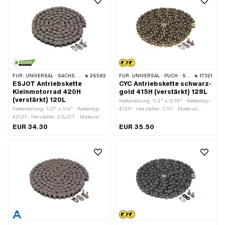
mm
FÜR:
UNIVERSAL · SACHS · KREIDLER
26582
FÜR:
UNIVERSAL · PUCH · SACHS · PONY / CILO (BETA 521 & 512) · ZÜNDAPP BELMONDO · TOMOS · BYE BIKE
17321
ESJOT Antriebskette
CYC Antriebskette schwarz-
Kleinmotorrad 420H
gold 415H (verstärkt) 128L
(verstärkt) 120L
Kettenteilung: 1/2" x 3/16" · Kettentyp:
Kettenteilung: 1/2" x 1/4" · Kettentyp:
415H · Hersteller: CYC · Material:
420H · Hersteller: ESJOT · Material:
Stahl · Oberfläche: lackiert · Farbe:
Stahl · Oberfläche: roh · Anzahl
gold · Farbe: schwarz · Anzahl
EUR 34.30
EUR 35.50
Kettenglieder: 120 Stk. · Abrollumfang:
Kettenglieder: 128 Stk. · Abrollumfang:
1524 mm · Kettenschloss-Art:
1626 mm · Kettenschloss-Art:
Federverschluss
Federverschluss