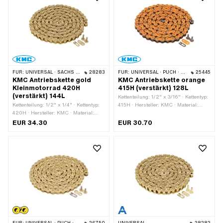
FÜR:
UNIVERSAL · SACHS · KREIDLER
28283
FÜR:
UNIVERSAL · PUCH · SACHS · PONY / CILO (BETA 521 & 512) · ZÜNDAPP BELMONDO · TOMOS · BYE BIKE
25445
KMC Antriebskette gold
KMC Antriebskette orange
Kleinmotorrad 420H
415H (verstärkt) 128L
(verstärkt) 144L
Kettenteilung: 1/2" x 3/16" · Kettentyp:
Kettenteilung: 1/2" x 1/4" · Kettentyp:
415H · Hersteller: KMC · Material:
420H · Hersteller: KMC · Material:
Stahl · Oberfläche: lackiert · Farbe:
Stahl · Oberfläche: lackiert · Farbe:
orange · Anzahl Kettenglieder: 128 Stk.
EUR 34.30
EUR 30.70
gold · Anzahl Kettenglieder: 144 Stk. ·
· Abrollumfang: 1626 mm ·
Abrollumfang: 1829 mm ·
Kettenschloss-Art: Federverschluss
Kettenschloss-Art: Federverschluss