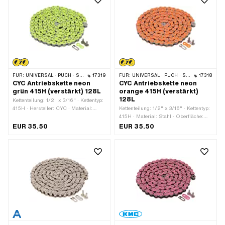
FÜR:
UNIVERSAL · PUCH · SACHS · PONY / CILO (BETA 521 & 512) · ZÜNDAPP BELMONDO · TOMOS · BYE BIKE
17319
FÜR:
UNIVERSAL · PUCH · SACHS · PONY / CILO (BETA 521 & 512) · ZÜNDAPP BELMONDO · TOMOS · BYE BIKE
17318
CYC Antriebskette neon
CYC Antriebskette neon
grün 415H (verstärkt) 128L
orange 415H (verstärkt)
128L
Kettenteilung: 1/2" x 3/16" · Kettentyp:
415H · Hersteller: CYC · Material:
Kettenteilung: 1/2" x 3/16" · Kettentyp:
Stahl · Oberfläche: lackiert · Farbe:
415H · Material: Stahl · Oberfläche:
grün · Anzahl Kettenglieder: 128 Stk. ·
lackiert · Hersteller: CYC · Farbe:
EUR 35.50
EUR 35.50
Abrollumfang: 1626 mm ·
orange · Anzahl Kettenglieder: 128 Stk.
Kettenschloss-Art: Federverschluss
· Abrollumfang: 1626 mm ·
Kettenschloss-Art: Federverschluss