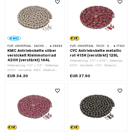
FÜR:
UNIVERSAL · SACHS · KREIDLER
28284
FÜR:
UNIVERSAL · PUCH · SACHS · PONY / CILO (BETA 521 & 512) · ZÜNDAPP BELMONDO · TOMOS · BYE BIKE
17323
KMC Antriebskette silber
CYC Antriebskette metallic
vernickelt Kleinmotorrad
rot 415H (verstärkt) 128L
420H (verstärkt) 144L
Kettenteilung: 1/2" x 3/16" · Kettentyp:
Kettenteilung: 1/2" x 1/4" · Kettentyp:
415H · Hersteller: CYC · Material:
420H · Hersteller: KMC · Material:
Stahl · Oberfläche: lackiert · Anzahl
Stahl · Oberfläche: vernickelt · Farbe:
Kettenglieder: 128 Stk. · Abrollumfang:
EUR 34.30
EUR 37.90
silber · Anzahl Kettenglieder: 144 Stk. ·
1626 mm · Kettenschloss-Art:
Abrollumfang: 1829 mm ·
Federverschluss · Farbe: rot
Kettenschloss-Art: Federverschluss