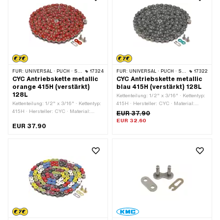
FÜR:
UNIVERSAL · PUCH · SACHS · PONY / CILO (BETA 521 & 512) · ZÜNDAPP BELMONDO · TOMOS · BYE BIKE
17324
FÜR:
UNIVERSAL · PUCH · SACHS · PONY / CILO (BETA 521 & 512) · ZÜNDAPP BELMONDO · TOMOS · BYE BIKE
17322
CYC Antriebskette metallic
CYC Antriebskette metallic
orange 415H (verstärkt)
blau 415H (verstärkt) 128L
128L
Kettenteilung: 1/2" x 3/16" · Kettentyp:
Kettenteilung: 1/2" x 3/16" · Kettentyp:
415H · Hersteller: CYC · Material:
415H · Hersteller: CYC · Material:
Stahl · Oberfläche: lackiert · Farbe:
EUR 37.90
Stahl · Oberfläche: lackiert · Farbe:
blau · Anzahl Kettenglieder: 128 Stk. ·
EUR 32.60
EUR 37.90
orange · Anzahl Kettenglieder: 128 Stk.
Abrollumfang: 1626 mm ·
· Abrollumfang: 1626 mm ·
Kettenschloss-Art: Federverschluss
Kettenschloss-Art: Federverschluss