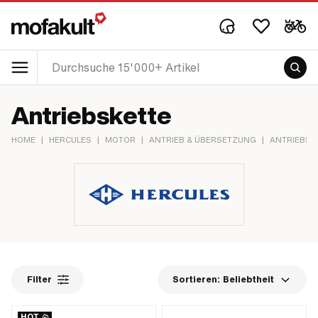
Antriebskette
HOME
|
HERCULES
|
MOTOR
|
ANTRIEB & ÜBERSETZUNG
|
ANTRIEBSK
Filter
Sortieren:
Beliebtheit
HOT