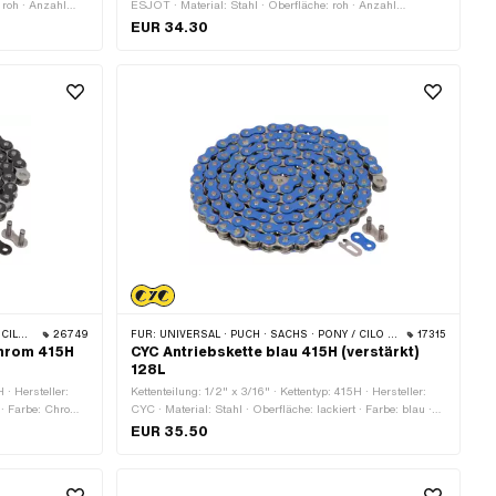
 roh · Anzahl
ESJOT · Material: Stahl · Oberfläche: roh · Anzahl
ekröpftes Glied ·
Kettenglieder: 120 Stk. · Abrollumfang: 1524 mm ·
EUR 34.30
Kettenschloss-Art: Federverschluss
BYE BIKE
26749
FÜR:
UNIVERSAL · PUCH · SACHS · PONY / CILO (BETA 521 & 512) · ZÜNDAPP BELMONDO · TOMOS · BYE BIKE
17315
Chrom 415H
CYC Antriebskette blau 415H (verstärkt)
128L
 · Hersteller:
Kettenteilung: 1/2" x 3/16" · Kettentyp: 415H · Hersteller:
 · Farbe: Chrom ·
CYC · Material: Stahl · Oberfläche: lackiert · Farbe: blau ·
Stk. ·
Anzahl Kettenglieder: 128 Stk. · Abrollumfang: 1626 mm ·
EUR 35.50
t:
Kettenschloss-Art: Federverschluss
tift: 4 mm