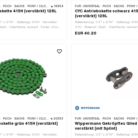
· PONY / CILO (BETA 521 & 512) · ZÜNDAPP BELMONDO · TOMOS · BYE BIKE
19954
FÜR:
UNIVERSAL · PUCH · SACHS · PONY / CILO (BETA 521 & 512) · ZÜNDAPP BELMONDO · TOMOS
skette 415H (verstärkt) 128L
CYC Antriebskette schwarz 41
(verstärkt) 128L
2" x 3/16" · Kettentyp: 415H · Hersteller:
Kettenteilung: 1/2" x 3/16" · Kettentyp: 415H
tahl · Oberfläche: lackiert · Farbe: Chrom ·
CYC · Material: Stahl · Oberfläche: lackiert
eder: 128 Stk. · Abrollumfang: 1626 mm ·
Kettenglieder: 128 Stk. · Farbe: schwarz · 
EUR 40.20
t: Federverschluss
1626 mm · Kettenschloss-Art: Federversch
· PONY / CILO (BETA 521 & 512) · ZÜNDAPP BELMONDO · TOMOS · BYE BIKE
20553
FÜR:
UNIVERSAL · PUCH · SACHS · PONY / CILO (BETA 521 & 512) · ZÜNDAPP BELMONDO · TOMOS
skette grün 415H (verstärkt)
Wippermann Gekröpftes Glied 
verstärkt (mit Splint)
2" x 3/16" · Kettentyp: 415H · Hersteller:
Kettenteilung: 1/2" x 3/16" · Kettentyp: 415H