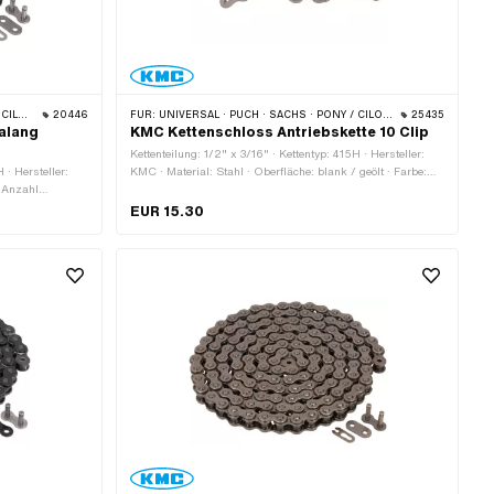
BYE BIKE
20446
FÜR:
UNIVERSAL · PUCH · SACHS · PONY / CILO (BETA 521 & 512) · ZÜNDAPP BELMONDO · TOMOS · BYE BIKE
25435
ralang
KMC Kettenschloss Antriebskette 10 Clip
Kettenteilung: 1/2" x 3/16" · Kettentyp: 415H · Hersteller:
 · Hersteller:
KMC · Material: Stahl · Oberfläche: blank / geölt · Farbe:
· Anzahl
grau · Anzahl Kettenglieder: 10 Stk. · Kettenschloss-Art:
1 mm ·
Federverschluss · Ø Bohrung: 4.02 mm · Ø Stift: 3.9 mm
EUR 15.30