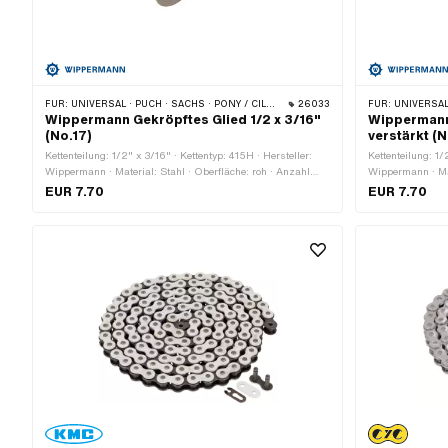
FÜR:
UNIVERSAL · PUCH · SACHS · PONY / CILO (BETA 521 & 512) · ZÜNDAPP BELMONDO · TOMOS · BYE BIKE
26033
FÜR:
UNIVERSAL · PUCH · SACHS ·
Wippermann Gekröpftes Glied 1/2 x 3/16"
Wippermann 
(No.17)
verstärkt (N
Kettenteilung: 1/2" x 3/16" · Kettentyp: 415H · Hersteller:
Kettenteilung: 1/
Wippermann · Material: Stahl · Oberfläche: roh · Anzahl
Wippermann · Mat
Kettenglieder: 1 Stk. · Kettenschloss-Art: Gekröpftes Glied ·
Kettenglieder: 1 
EUR 7.70
EUR 7.70
Ø Bohrung: 4.15 mm · Ø Stift: 4 mm
Ø Bohrung: 4.25