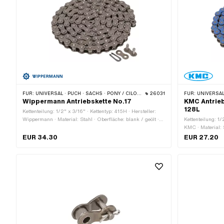
FÜR:
UNIVERSAL · PUCH · SACHS · PONY / CILO (BETA 521 & 512) · ZÜNDAPP BELMONDO · TOMOS · BYE BIKE · CILO · HERCULES
26031
FÜR:
UNIVERSAL · PUCH · SACHS 
Wippermann Antriebskette No.17
KMC Antrieb
128L
Kettenteilung: 1/2" x 3/16" · Kettentyp: 415H · Hersteller:
Wippermann · Material: Stahl · Oberfläche: blank / geölt ·
Kettenteilung: 1/
Anzahl Kettenglieder: 114 Stk. · Abrollumfang: 1448 mm ·
KMC · Material: S
Kettenschloss-Art: Federverschluss · Farbe: grau · Ø
Anzahl Kettengli
EUR 34.30
EUR 27.20
Bohrung: 4.1 mm · Ø Stift: 4 mm
Kettenschloss-A
· Ø Stift: 3.9 mm