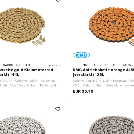
· SACHS · KREIDLER
28283
FÜR:
UNIVERSAL · PUCH · SACHS · PONY / CILO (BETA 521 & 512) · ZÜNDAPP BELMONDO · TOMOS
skette gold Kleinmotorrad
KMC Antriebskette orange 415
ärkt) 144L
(verstärkt) 128L
2" x 1/4" · Kettentyp: 420H · Hersteller:
Kettenteilung: 1/2" x 3/16" · Kettentyp: 415H
tahl · Oberfläche: lackiert · Farbe: gold ·
KMC · Material: Stahl · Oberfläche: lackiert
eder: 144 Stk. · Abrollumfang: 1829 mm ·
· Anzahl Kettenglieder: 128 Stk. · Abrollu
EUR 30.70
t: Federverschluss
Kettenschloss-Art: Federverschluss