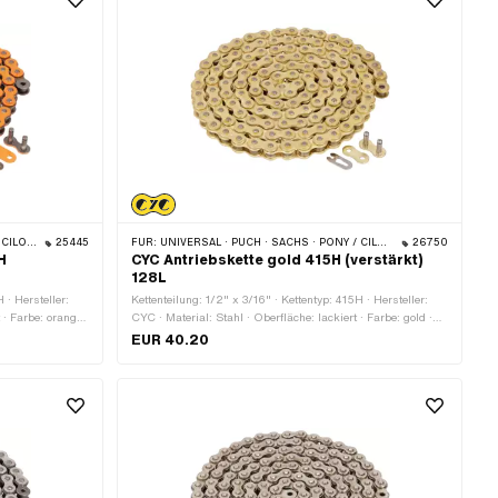
 · BYE BIKE
25445
FÜR:
UNIVERSAL · PUCH · SACHS · PONY / CILO (BETA 521 & 512) · ZÜNDAPP BELMONDO · TOMOS · BYE BIKE
26750
H
CYC Antriebskette gold 415H (verstärkt)
128L
 · Hersteller:
Kettenteilung: 1/2" x 3/16" · Kettentyp: 415H · Hersteller:
 · Farbe: orange
CYC · Material: Stahl · Oberfläche: lackiert · Farbe: gold ·
mfang: 1626 mm ·
Anzahl Kettenglieder: 128 Stk. · Abrollumfang: 1626 mm ·
EUR 40.20
Kettenschloss-Art: Federverschluss