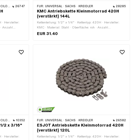
 · BYE BIKE
26747
FÜR:
UNIVERSAL · SACHS · KREIDLER
28285
5H
KMC Antriebskette Kleinmotorrad 420H
(verstärkt) 144L
 · Hersteller:
Kettenteilung: 1/2" x 1/4" · Kettentyp: 420H · Hersteller:
 · Anzahl
KMC · Material: Stahl · Oberfläche: roh · Anzahl
Abrollumfang:
Kettenglieder: 144 Stk. · Abrollumfang: 1829 mm ·
EUR 31.40
luss
Kettenschloss-Art: Federverschluss
 · BYE BIKE
10352
FÜR:
UNIVERSAL · SACHS · KREIDLER
26582
1/2 x 3/16"
ESJOT Antriebskette Kleinmotorrad 420H
(verstärkt) 120L
 · Hersteller:
Kettenteilung: 1/2" x 1/4" · Kettentyp: 420H · Hersteller: