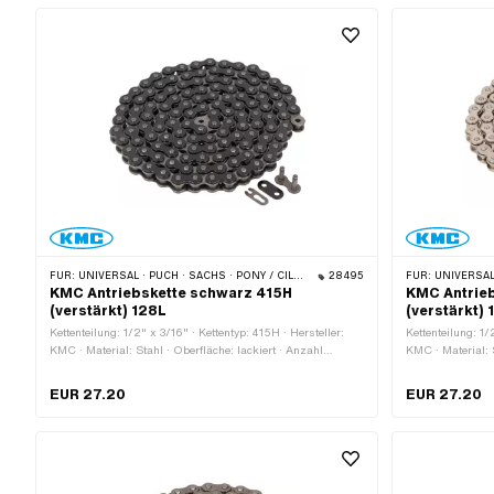
4.05 mm · Ø Sti
FÜR:
UNIVERSAL · PUCH · SACHS · PONY / CILO (BETA 521 & 512) · ZÜNDAPP BELMONDO · TOMOS · BYE BIKE
28495
FÜR:
UNIVERSAL · PUCH · SACHS 
KMC Antriebskette schwarz 415H
KMC Antrieb
(verstärkt) 128L
(verstärkt) 
Kettenteilung: 1/2" x 3/16" · Kettentyp: 415H · Hersteller:
Kettenteilung: 1/
KMC · Material: Stahl · Oberfläche: lackiert · Anzahl
KMC · Material: 
Kettenglieder: 128 Stk. · Farbe: grau · Farbe: schwarz ·
Kettenglieder: 1
Abrollumfang: 1626 mm · Kettenschloss-Art:
Kettenschloss-Ar
EUR 27.20
EUR 27.20
Federverschluss · Ø Bohrung: 4 mm · Ø Stift: 3.96 mm
Bohrung: 4.02 m