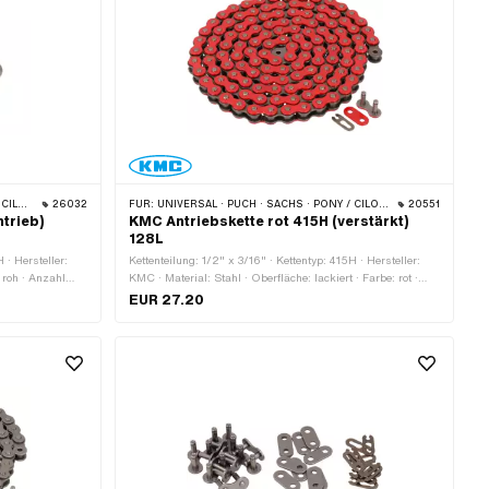
BYE BIKE
26032
FÜR:
UNIVERSAL · PUCH · SACHS · PONY / CILO (BETA 521 & 512) · ZÜNDAPP BELMONDO · TOMOS · BYE BIKE
20551
trieb)
KMC Antriebskette rot 415H (verstärkt)
128L
 · Hersteller:
Kettenteilung: 1/2" x 3/16" · Kettentyp: 415H · Hersteller:
 roh · Anzahl
KMC · Material: Stahl · Oberfläche: lackiert · Farbe: rot ·
ederverschluss ·
Anzahl Kettenglieder: 128 Stk. · Abrollumfang: 1626 mm ·
EUR 27.20
Kettenschloss-Art: Federverschluss