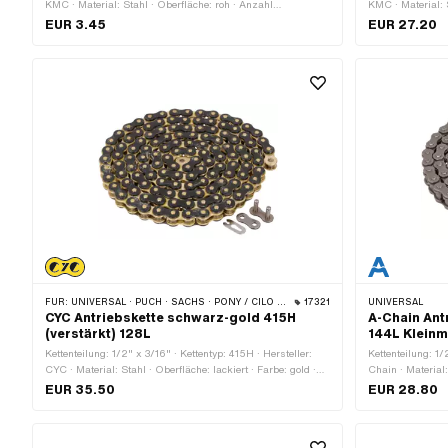
KMC · Material: Stahl · Oberfläche: roh · Anzahl
KMC · Material: S
Kettenglieder: 1 Stk. · Kettenschloss-Art: Federverschluss ·
Kettenglieder: 1
EUR 3.45
EUR 27.20
Ø Stift: 4.45 mm
Kettenschloss-Ar
FÜR:
UNIVERSAL · PUCH · SACHS · PONY / CILO (BETA 521 & 512) · ZÜNDAPP BELMONDO · TOMOS · BYE BIKE
17321
UNIVERSAL
CYC Antriebskette schwarz-gold 415H
A-Chain Ant
(verstärkt) 128L
144L Klein
Kettenteilung: 1/2" x 3/16" · Kettentyp: 415H · Hersteller:
Kettenteilung: 1/
CYC · Material: Stahl · Oberfläche: lackiert · Farbe: gold ·
Chain · Material:
Farbe: schwarz · Anzahl Kettenglieder: 128 Stk. ·
Kettenglieder: 1
EUR 35.50
EUR 28.80
Abrollumfang: 1626 mm · Kettenschloss-Art:
Kettenschloss-Ar
Federverschluss