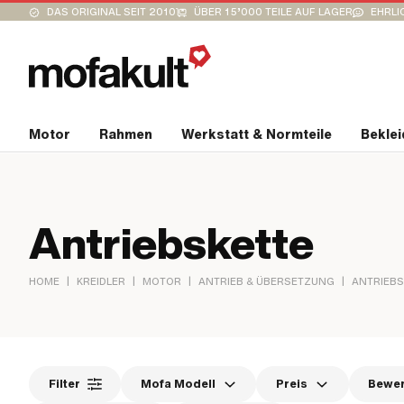
DAS ORIGINAL SEIT 2010
ÜBER 15’000 TEILE AUF LAGER
EHRLI
Motor
Rahmen
Werkstatt & Normteile
Bekle
Antriebskette
|
|
|
|
HOME
KREIDLER
MOTOR
ANTRIEB & ÜBERSETZUNG
ANTRIEBS
Filter
Mofa Modell
Preis
Bewe