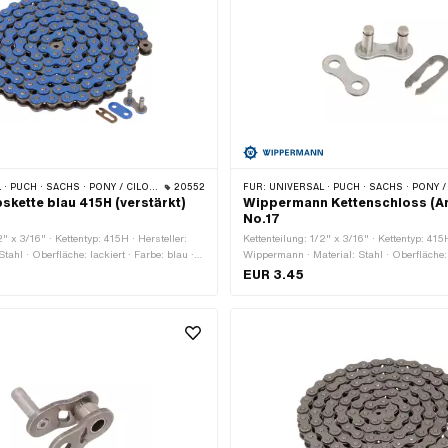
· PONY / CILO (BETA 521 & 512) · ZÜNDAPP BELMONDO · TOMOS · BYE BIKE
20552
FÜR:
UNIVERSAL · PUCH · SACHS · PONY / CILO (BETA 521 & 512) · ZÜNDAPP BELMONDO · TOMOS · 
skette blau 415H (verstärkt)
Wippermann Kettenschloss (An
No.17
2" x 3/16" · Kettentyp: 415H · Hersteller:
Kettenteilung: 1/2" x 3/16" · Kettentyp: 415H
tahl · Oberfläche: lackiert · Farbe: blau ·
Wippermann · Material: Stahl · Oberfläche:
eder: 128 Stk. · Abrollumfang: 1626 mm ·
Kettenglieder: 1 Stk. · Kettenschloss-Art: F
EUR 3.45
rt: Federverschluss · Ø Bohrung: 4.02 mm
Ø Stift: 4.07 mm