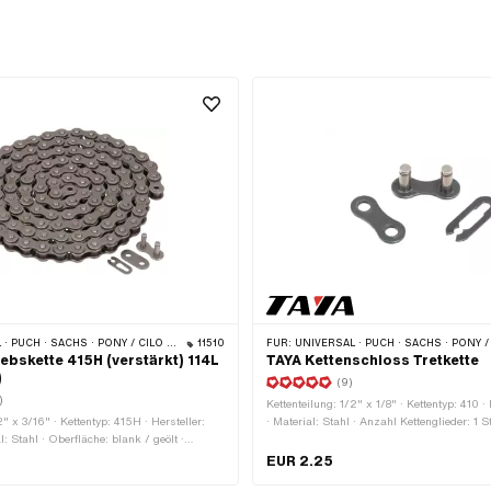
· PONY / CILO (BETA 521 & 512) · ZÜNDAPP BELMONDO · TOMOS · BYE BIKE
11510
FÜR:
UNIVERSAL · PUCH · SACHS · PONY / CILO (BETA 521 & 512) · PIAGGIO · ZÜNDAPP BELMONDO · SOLEX · ALPA CHOPPE
ebskette 415H (verstärkt) 114L
TAYA Kettenschloss Tretkette
)
(9)
)
Kettenteilung: 1/2" x 1/8" · Kettentyp: 410 ·
2" x 3/16" · Kettentyp: 415H · Hersteller:
· Material: Stahl · Anzahl Kettenglieder: 1 S
 Stahl · Oberfläche: blank / geölt ·
schwarz · Kettenschloss-Art: Federverschl
der: 114 Stk. · Farbe: grau · Abrollumfang:
EUR 2.25
nschloss-Art: Federverschluss · Ø Bohrung: