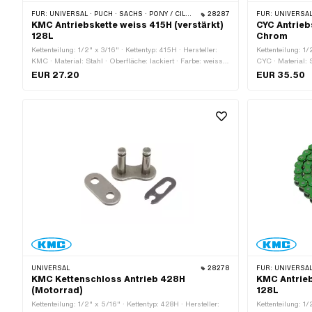
FÜR:
UNIVERSAL · PUCH · SACHS · PONY / CILO (BETA 521 & 512) · ZÜNDAPP BELMONDO · TOMOS · BYE BIKE
28287
FÜR:
UNIVERSAL · PUCH · SACHS 
KMC Antriebskette weiss 415H (verstärkt)
CYC Antrieb
128L
Chrom
Kettenteilung: 1/2" x 3/16" · Kettentyp: 415H · Hersteller:
Kettenteilung: 1/
KMC · Material: Stahl · Oberfläche: lackiert · Farbe: weiss ·
CYC · Material: S
Anzahl Kettenglieder: 128 Stk. · Abrollumfang: 1626 mm ·
Anzahl Kettengli
EUR 27.20
EUR 35.50
Kettenschloss-Art: Federverschluss
Kettenschloss-Ar
UNIVERSAL
28278
FÜR:
UNIVERSAL · PUCH · SACHS 
KMC Kettenschloss Antrieb 428H
KMC Antrieb
(Motorrad)
128L
Kettenteilung: 1/2" x 5/16" · Kettentyp: 428H · Hersteller:
Kettenteilung: 1/