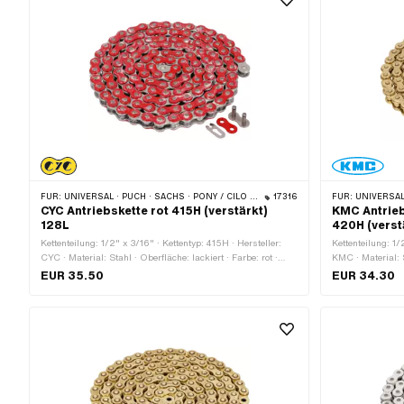
FÜR:
UNIVERSAL · PUCH · SACHS · PONY / CILO (BETA 521 & 512) · ZÜNDAPP BELMONDO · TOMOS · BYE BIKE
17316
FÜR:
UNIVERSAL 
CYC Antriebskette rot 415H (verstärkt)
KMC Antrieb
128L
420H (verst
Kettenteilung: 1/2" x 3/16" · Kettentyp: 415H · Hersteller:
Kettenteilung: 1/
CYC · Material: Stahl · Oberfläche: lackiert · Farbe: rot ·
KMC · Material: S
Anzahl Kettenglieder: 128 Stk. · Abrollumfang: 1626 mm ·
Anzahl Kettengli
EUR 35.50
EUR 34.30
Kettenschloss-Art: Federverschluss
Kettenschloss-Ar