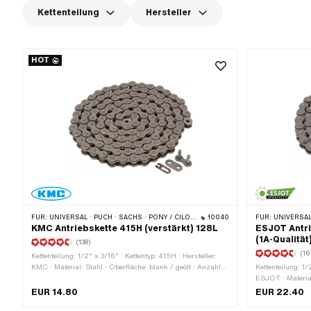
Kettenteilung
Hersteller
HOT
FÜR:
UNIVERSAL · PUCH · SACHS · PONY / CILO (BETA 521 & 512) · ZÜNDAPP BELMONDO · TOMOS · BYE BIKE · ALPA CHOPPER / TURBO · CILO
10040
FÜR:
UNIVERSAL · PUCH · SACHS 
KMC Antriebskette 415H (verstärkt) 128L
ESJOT Antri
(1A-Qualität
(138)
(16
Kettenteilung: 1/2" x 3/16" · Kettentyp: 415H · Hersteller:
KMC · Material: Stahl · Oberfläche: blank / geölt · Anzahl
Kettenteilung: 1/
Kettenglieder: 128 Stk. · Farbe: grau · Abrollumfang: 1626
ESJOT · Material:
mm · Kettenschloss-Art: Federverschluss · Ø Bohrung: 4
Anzahl Kettenglie
EUR 14.80
EUR 22.40
mm · Ø Stift: 3.94 mm
1448 mm · Kette