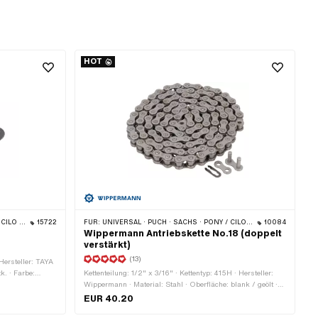
HOT
R / TURBO · CILO
15722
FÜR:
UNIVERSAL · PUCH · SACHS · PONY / CILO (BETA 521 & 512) · ZÜNDAPP BELMONDO · TOMOS · BYE BIKE · CILO
10084
Wippermann Antriebskette No.18 (doppelt
verstärkt)
(13)
 Hersteller: TAYA
tk. · Farbe:
Kettenteilung: 1/2" x 3/16" · Kettentyp: 415H · Hersteller:
uss
Wippermann · Material: Stahl · Oberfläche: blank / geölt ·
Anzahl Kettenglieder: 114 Stk. · Farbe: grau · Abrollumfang:
EUR 40.20
1448 mm · Kettenschloss-Art: Federverschluss · Ø Bohrung: