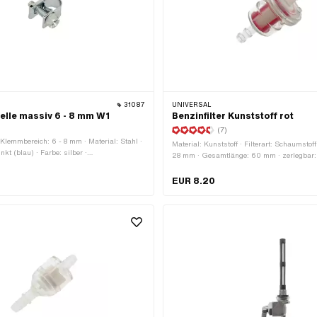
31087
UNIVERSAL
lle massiv 6 - 8 mm W1
Benzinfilter Kunststoff rot
(7)
Klemmbereich: 6 - 8 mm · Material: Stahl ·
Material: Kunststoff · Filterart: Schaumsto
nkt (blau) · Farbe: silber ·
28 mm · Gesamtlänge: 60 mm · zerlegbar: N
: Schrauben
· Farbe: transparent · Farbe: weiss · Ø inn
aussen: 30 mm · Ø Benzinschlauchanschl
EUR 8.20
Benzinschlauchanschluss: 7 mm