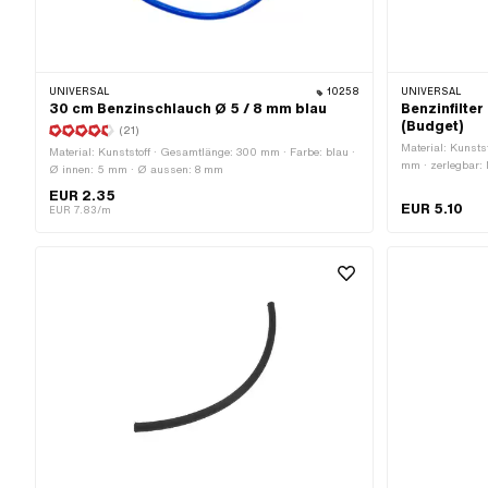
UNIVERSAL
10258
UNIVERSAL
30 cm Benzinschlauch Ø 5 / 8 mm blau
Benzinfilter
(Budget)
(21)
Material: Kunstst
Material: Kunststoff · Gesamtlänge: 300 mm · Farbe: blau ·
mm · zerlegbar: 
Ø innen: 5 mm · Ø aussen: 8 mm
Ø innen: 4 mm 
EUR 2.35
Benzinschlauch
EUR 5.10
EUR 7.83/m
Benzinschlauch