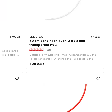
10982
UNIVERSAL
10233
30 cm Benzinschlauch Ø 5 / 8 mm
transparent PVC
(22)
ff · Gesamtlänge:
ein · Farbe: rot
Material: Polyvinylchlorid (PVC) · Gesamtlänge: 300 mm ·
en: 4.4 mm · Ø
Farbe: transparent · Ø innen: 5 mm · Ø aussen: 8 mm
uss: 6 mm · Ø
EUR 2.25