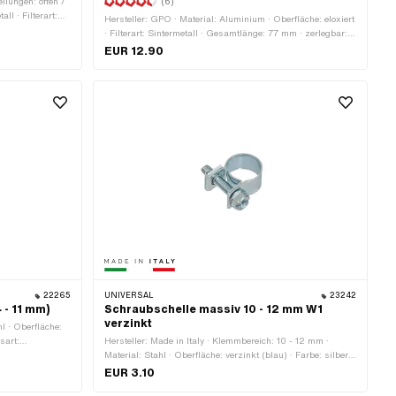
ellungen: offen /
(6)
ll · Filterart:
Hersteller: GPO · Material: Aluminium · Oberfläche: eloxiert
 vertikal ·
· Filterart: Sintermetall · Gesamtlänge: 77 mm · zerlegbar:
gerade · Ø
Ja · Farbe: schwarz · Ø aussen: 28 mm · Ø
EUR 12.90
eservestand: 65
Benzinschlauchanschluss: 6 mm
Befestigungsart:
22265
UNIVERSAL
23242
 - 11 mm)
Schraubschelle massiv 10 - 12 mm W1
verzinkt
l · Oberfläche:
sart:
Hersteller: Made in Italy · Klemmbereich: 10 - 12 mm ·
Material: Stahl · Oberfläche: verzinkt (blau) · Farbe: silber ·
Befestigungsart: Schrauben & Muttern
EUR 3.10