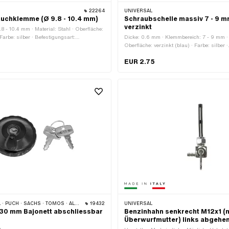
22264
UNIVERSAL
uchklemme (Ø 9.8 - 10.4 mm)
Schraubschelle massiv 7 - 9 
verzinkt
8 - 10.4 mm · Material: Stahl · Oberfläche:
 Farbe: silber · Befestigungsart:
Dicke: 0.6 mm · Klemmbereich: 7 - 9 mm · M
g geklemmt
Oberfläche: verzinkt (blau) · Farbe: silber ·
Befestigungsart: Schrauben
EUR 2.75
S · TOMOS · ALPA CHOPPER / TURBO · HERCULES · KREIDLER · KTM
19432
UNIVERSAL
30 mm Bajonett abschliessbar
Benzinhahn senkrecht M12x1 (
Überwurfmutter) links abgehe