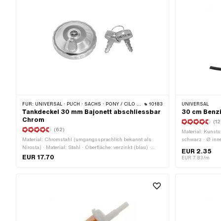
FÜR:
UNIVERSAL · PUCH · SACHS · PONY / CILO (BETA 521 & 512) · TOMOS · ALPA CHOPPER / TURBO · HERCULES · KREIDLER · KTM
10183
UNIVERSAL
Tankdeckel 30 mm Bajonett abschliessbar
30 cm Benz
Chrom
(12
(62)
Material: Kunsts
Material: Chromstahl (umgangssprachlich bekannt als
schwarz · Ø inn
Nirosta) · Material: Stahl · Oberfläche: verzinkt (blau) ·
EUR 2.35
Tankdeckelverschluss: Bajonett 30 mm · Farbe: Chrom ·
EUR 17.70
EUR 7.83/m
Abschliessbar: Ja · Entlüftet: Ja · Ø Kopf aussen: 55.4 mm
· Höhe: 28.6 mm