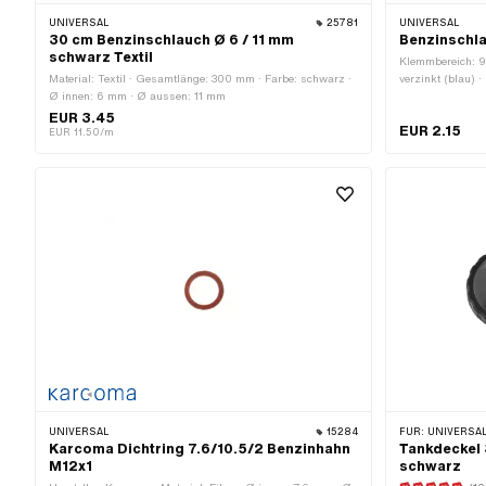
UNIVERSAL
25781
UNIVERSAL
30 cm Benzinschlauch Ø 6 / 11 mm
Benzinschla
schwarz Textil
Klemmbereich: 9.
Material: Textil · Gesamtlänge: 300 mm · Farbe: schwarz ·
verzinkt (blau) ·
Ø innen: 6 mm · Ø aussen: 11 mm
Steckverbindun
EUR 3.45
EUR 2.15
EUR 11.50/m
UNIVERSAL
15284
FÜR:
UNIVERSAL · PUCH · SACH
Karcoma Dichtring 7.6/10.5/2 Benzinhahn
Tankdeckel 
M12x1
schwarz