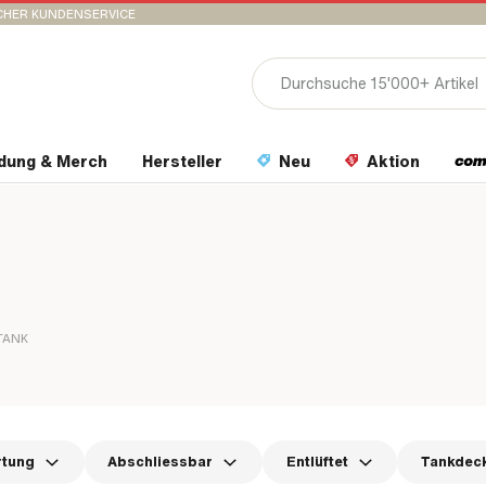
CHER KUNDENSERVICE
idung & Merch
Hersteller
Neu
Aktion
TANK
rtung
Abschliessbar
Entlüftet
Tankdeck