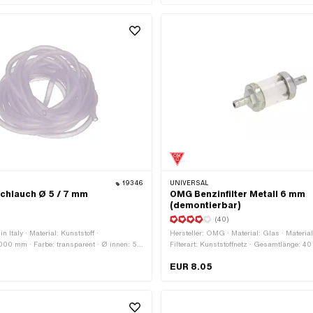
19346
UNIVERSAL
chlauch Ø 5 / 7 mm
OMG Benzinfilter Metall 6 mm
(demontierbar)
)
(40)
n Italy · Material: Kunststoff ·
Hersteller: OMG · Material: Glas · Material:
00 mm · Farbe: transparent · Ø innen: 5
Filterart: Kunststoffnetz · Gesamtlänge: 4
 7 mm
Gesamtlänge: 63 mm · zerlegbar: Ja · Farb
EUR 8.05
transparent · Farbe: weiss · Ø innen: 3.4
22 mm · Ø Benzinschlauchanschluss: 5.
Benzinschlauchanschluss: 6 mm