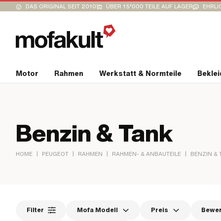
DAS ORIGINAL SEIT 2010
ÜBER 15’000 TEILE AUF LAGER
EHRLI
Motor
Rahmen
Werkstatt & Normteile
Bekle
Benzin & Tank
|
|
|
|
HOME
PEUGEOT
RAHMEN
RAHMEN- & ANBAUTEILE
BENZIN & 
Filter
Mofa Modell
Preis
Bewe