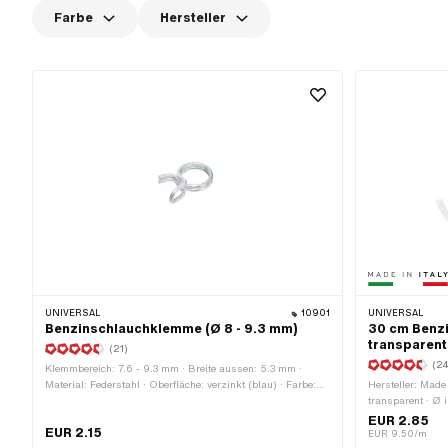
Farbe
Hersteller
UNIVERSAL
10901
UNIVERSAL
Benzinschlauchklemme (Ø 8 - 9.3 mm)
30 cm Benzi
transparent
(21)
(2
Klemmbereich: 7.6 - 9.3 mm · Breite aussen: 5.3 mm ·
Material: Federstahl · Oberfläche: verzinkt (blau) · Farbe:
Hersteller: Made
silber · Ø innen: 7.5 mm · Ø aussen: 9.5 mm ·
transparent · Ø
Befestigungsart: Steckverbindung geklemmt
EUR 2.85
EUR 2.15
EUR 9.50/m