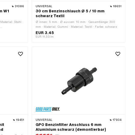
31086
UNIVERSAL
18651
mm W1
30 cm Benzinschlauch Ø 5 / 10 mm
schwarz Textil
aterial: Stahl ·
Ø innen: 5 mm · Ø aussen: 10 mm · Gesamtlänge: 300
mm · Material: Gummi · Material: Textil · Farbe: schwarz
EUR 3.45
EUR 11.50/m
19451
UNIVERSAL
17934
mit
GPO Benzinfilter Anschluss 6 mm
nd
Aluminium schwarz (demontierbar)