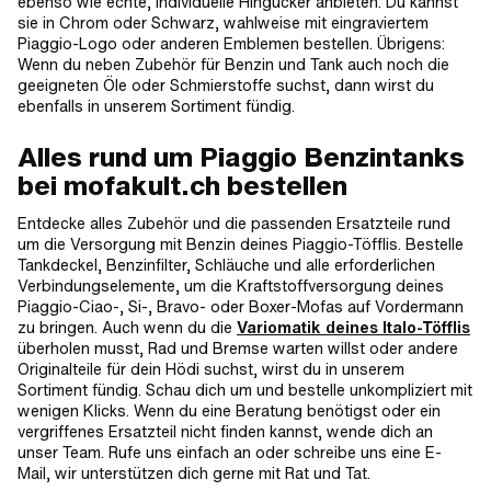
ebenso wie echte, individuelle Hingucker anbieten. Du kannst
sie in Chrom oder Schwarz, wahlweise mit eingraviertem
Piaggio-Logo oder anderen Emblemen bestellen. Übrigens:
Wenn du neben Zubehör für Benzin und Tank auch noch die
geeigneten Öle oder Schmierstoffe suchst, dann wirst du
ebenfalls in unserem Sortiment fündig.
Alles rund um Piaggio Benzintanks
bei mofakult.ch bestellen
Entdecke alles Zubehör und die passenden Ersatzteile rund
um die Versorgung mit Benzin deines Piaggio-Töfflis. Bestelle
Tankdeckel, Benzinfilter, Schläuche und alle erforderlichen
Verbindungselemente, um die Kraftstoffversorgung deines
Piaggio-Ciao-, Si-, Bravo- oder Boxer-Mofas auf Vordermann
zu bringen. Auch wenn du die
Variomatik deines Italo-Töfflis
überholen musst, Rad und Bremse warten willst oder andere
Originalteile für dein Hödi suchst, wirst du in unserem
Sortiment fündig. Schau dich um und bestelle unkompliziert mit
wenigen Klicks. Wenn du eine Beratung benötigst oder ein
vergriffenes Ersatzteil nicht finden kannst, wende dich an
unser Team. Rufe uns einfach an oder schreibe uns eine E-
Mail, wir unterstützen dich gerne mit Rat und Tat.