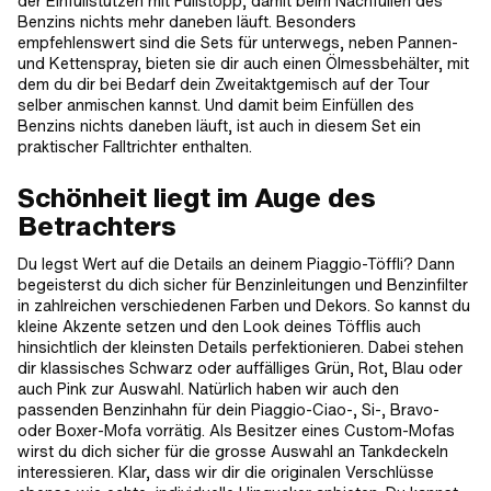
der Einfüllstutzen mit Füllstopp, damit beim Nachfüllen des
Benzins nichts mehr daneben läuft. Besonders
empfehlenswert sind die Sets für unterwegs, neben Pannen-
und Kettenspray, bieten sie dir auch einen Ölmessbehälter, mit
dem du dir bei Bedarf dein Zweitaktgemisch auf der Tour
selber anmischen kannst. Und damit beim Einfüllen des
Benzins nichts daneben läuft, ist auch in diesem Set ein
praktischer Falltrichter enthalten.
Schönheit liegt im Auge des
Betrachters
Du legst Wert auf die Details an deinem Piaggio-Töffli? Dann
begeisterst du dich sicher für Benzinleitungen und Benzinfilter
in zahlreichen verschiedenen Farben und Dekors. So kannst du
kleine Akzente setzen und den Look deines Töfflis auch
hinsichtlich der kleinsten Details perfektionieren. Dabei stehen
dir klassisches Schwarz oder auffälliges Grün, Rot, Blau oder
auch Pink zur Auswahl. Natürlich haben wir auch den
passenden Benzinhahn für dein Piaggio-Ciao-, Si-, Bravo-
oder Boxer-Mofa vorrätig. Als Besitzer eines Custom-Mofas
wirst du dich sicher für die grosse Auswahl an Tankdeckeln
interessieren. Klar, dass wir dir die originalen Verschlüsse