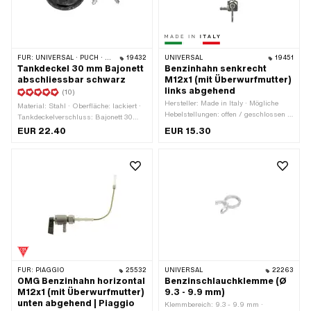
FÜR:
UNIVERSAL · PUCH · SACHS · TOMOS · ALPA CHOPPER / TURBO · HERCULES · KREIDLER · KTM
19432
UNIVERSAL
19451
Tankdeckel 30 mm Bajonett
Benzinhahn senkrecht
abschliessbar schwarz
M12x1 (mit Überwurfmutter)
links abgehend
(10)
Hersteller: Made in Italy · Mögliche
Material: Stahl · Oberfläche: lackiert ·
Hebelstellungen: offen / geschlossen /
Tankdeckelverschluss: Bajonett 30
Reserve · Material Hebel: Metall ·
mm · Farbe: schwarz · Abschliessbar:
EUR 22.40
EUR 15.30
Filterart: Kunststoffnetz · Gewindeart:
Ja · Entlüftet: Ja · Höhe: 28.7 mm · Ø
MF12x1 (Feingewinde) ·
Kopf aussen: 55.3 mm
Einbaurichtung: senkrecht / vertikal ·
Auslassrichtung: links ·
Reserverohrform: gerade · Ø
Benzinschlauchanschluss: 6 mm ·
Höhe Reservestand: 65 mm ·
Befestigungsart: Überwurfmutter
FÜR:
PIAGGIO
25532
UNIVERSAL
22263
OMG Benzinhahn horizontal
Benzinschlauchklemme (Ø
M12x1 (mit Überwurfmutter)
9.3 - 9.9 mm)
unten abgehend | Piaggio
Klemmbereich: 9.3 - 9.9 mm ·