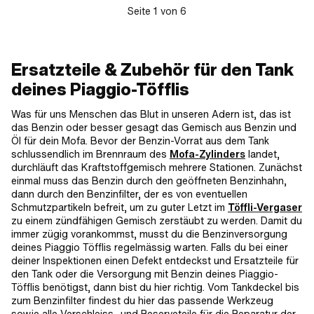
Seite
1
von
6
Ersatzteile & Zubehör für den Tank
deines Piaggio-Töfflis
Was für uns Menschen das Blut in unseren Adern ist, das ist
das Benzin oder besser gesagt das Gemisch aus Benzin und
Öl für dein Mofa. Bevor der Benzin-Vorrat aus dem Tank
schlussendlich im Brennraum des
Mofa-Zylinders
landet,
durchläuft das Kraftstoffgemisch mehrere Stationen. Zunächst
einmal muss das Benzin durch den geöffneten Benzinhahn,
dann durch den Benzinfilter, der es von eventuellen
Schmutzpartikeln befreit, um zu guter Letzt im
Töffli-Vergaser
zu einem zündfähigen Gemisch zerstäubt zu werden. Damit du
immer zügig vorankommst, musst du die Benzinversorgung
deines Piaggio Töfflis regelmässig warten. Falls du bei einer
deiner Inspektionen einen Defekt entdeckst und Ersatzteile für
den Tank oder die Versorgung mit Benzin deines Piaggio-
Töfflis benötigst, dann bist du hier richtig. Vom Tankdeckel bis
zum Benzinfilter findest du hier das passende Werkzeug
sowie alle Verschleiss- und Reserveteile für die Reparatur der