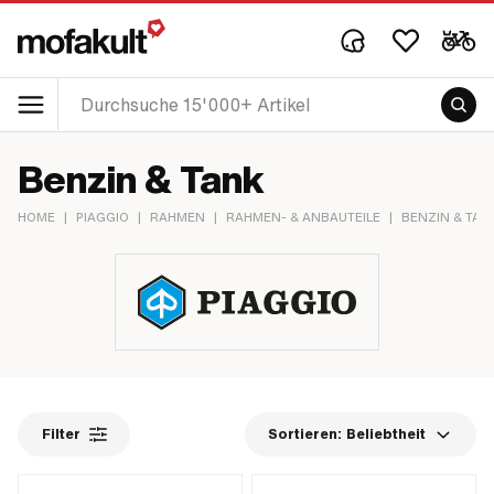
Benzin & Tank
HOME
|
PIAGGIO
|
RAHMEN
|
RAHMEN- & ANBAUTEILE
|
BENZIN & TAN
Filter
Sortieren:
Beliebtheit