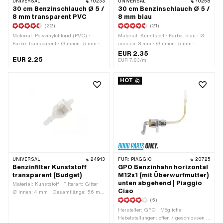
UNIVERSAL
10233
UNIVERSAL
10258
30 cm Benzinschlauch Ø 5 /
30 cm Benzinschlauch Ø 5 /
8 mm transparent PVC
8 mm blau
(22)
(21)
Material: Polyvinylchlorid (PVC) ·
Material: Kunststoff · Farbe: blau · Ø
Farbe: transparent · Ø innen: 5 mm ·
aussen: 8 mm · Ø innen: 5 mm ·
Ø aussen: 8 mm · Gesamtlänge: 300
Gesamtlänge: 300 mm
EUR 2.35
EUR 2.25
mm
EUR 7.83/m
HOT
UNIVERSAL
24913
FÜR:
PIAGGIO
20725
Benzinfilter Kunststoff
GPO Benzinhahn horizontal
transparent (Budget)
M12x1 (mit Überwurfmutter)
unten abgehend | Piaggio
Material: Kunststoff · Filterart: Gitter ·
Ciao
Ø innen: 4 mm · Gesamtlänge: 56 mm
· zerlegbar: Nein · Farbe: transparent ·
(5)
Farbe: weiss · Ø aussen: 22 mm · Ø
Hersteller: GPO · Mögliche
Benzinschlauchanschluss: 6.2 mm ·
Hebelstellungen: offen / geschlossen /