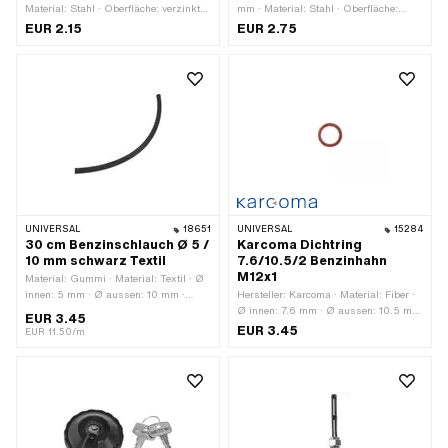
Material: Stahl · Oberfläche: verzinkt
mm · Material: Stahl · Oberfläche:
(blau) · Farbe: silber ·
verzinkt (blau) · Farbe: silber ·
EUR 2.15
EUR 2.75
Befestigungsart: Steckverbindung
Befestigungsart: Schrauben
geklemmt
UNIVERSAL
18651
UNIVERSAL
15284
30 cm Benzinschlauch Ø 5 /
Karcoma Dichtring
10 mm schwarz Textil
7.6/10.5/2 Benzinhahn
M12x1
Material: Gummi · Material: Textil · Ø
innen: 5 mm · Ø aussen: 10 mm ·
Hersteller: Karcoma · Material: Fiber ·
Gesamtlänge: 300 mm · Farbe:
Ø innen: 7.6 mm · Ø aussen: 10.5 mm
EUR 3.45
schwarz
· Dicke: 2 mm
EUR 3.45
EUR 11.50/m