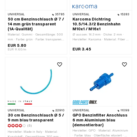
UNIVERSAL
35785
UNIVERSAL
15283
50 cm Benzinschlauch Ø 7 /
Karcoma Dichtring
14 mm grün transparent
10.5/14.3/2 Benzinhahn
(1A-Qualität)
M10x1 / M16x1
Material: Gummi · Gesamtlänge: 500
Ø aussen: 14.3 mm · Dicke: 2 mm ·
mm · Farbe: grün · Farbe: transparent ·
Hersteller: Karcoma · Material: Fiber ·
Ø innen: 6.8 mm · Ø aussen: 13.8 mm
Ø innen: 10.5 mm
EUR 5.80
EUR 3.45
EUR 11.60/m
UNIVERSAL
22910
UNIVERSAL
11099
30 cm Benzinschlauch Ø 5 /
GPO Benzinfilter Anschluss
9 mm blau transparent
6 mm Aluminium blau
(demontierbar)
(5)
Hersteller: GPO · Material: Aluminium
Hersteller: Made in Italy · Material:
· Farbe: blau · Oberfläche: eloxiert · Ø
Kunststoff · Gesamtlänge: 300 mm ·