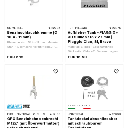
UNIVERSAL
22265
FÜR:
PIAGGIO
23375
Benzinschlauchklemme (Ø
Aufkleber Tank «PIAGGIO»
10.4 - 11 mm)
3D Silikon 115 x 27 mm |
Piaggio Ciao, SI, Bravo
Klemmbereich: 10.4 - 11 mm · Material:
Stahl · Oberfläche: verzinkt (blau) ·
Material: Silikon · Beschaffenheit
Farbe: silber · Befestigungsart:
Rückseite: Klebstoff · Verwendungsort:
Steckverbindung geklemmt
Tank (+ Rahmen) · Farbe: schwarz ·
EUR 2.15
EUR 16.50
Farbe: silber · Breite: 115 mm · Höhe:
27 mm · Transferfolie: Nein
FÜR:
UNIVERSAL · PUCH · SACHS · PONY / CILO (BETA 521 & 512)
17185
UNIVERSAL
17908
GPO Benzinhahn senkrecht
Tankdeckel abschliessbar
M12x1 (mit Überwurfmutter)
mit schraubbarem
unten abgehend
Tankstutzen