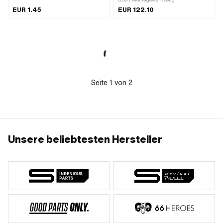
(umgangssprachlich bekannt als
EUR 1.45
EUR 122.10
Nirosta)
Seite
1
von
2
Unsere beliebtesten Hersteller