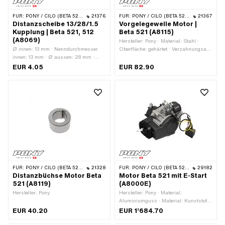
FÜR:
PONY / CILO (BETA 521 & 512)
21376
FÜR:
PONY / CILO (BETA 521 & 512)
21367
Distanzscheibe 13/28/1.5
Vorgelegewelle Motor |
Kupplung | Beta 521, 512
Beta 521 (A8115)
(A8069)
Hersteller: Pony · Material: Stahl ·
Ø innen: 13 mm · Nenndurchmesser
Oberfläche: gehärtet · Verzahnungsart:
innen: 13 mm · Ø aussen: 28 mm ·
schrägverzahnt · Gewindeart: MF12x1
Dicke: 1.5 mm · Hersteller: Pony ·
(Feingewinde)
EUR 4.05
EUR 82.90
Material: Stahl · Oberfläche: blank /
geölt
FÜR:
PONY / CILO (BETA 521 & 512)
21328
FÜR:
PONY / CILO (BETA 521 & 512)
29182
Distanzbüchse Motor Beta
Motor Beta 521 mit E-Start
521 (A8119)
(A8000E)
Hersteller: Pony
Hersteller: Pony · Material:
Aluminiumguss · Material: Kunststoff ·
Material: Stahl · Anwendungsbereich:
EUR 40.20
EUR 1’684.70
Original