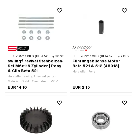
mm · Gewindelänge: 14 mm ·
Gewindelänge: 22 mm ·
Festigkeitsklasse: 10
FÜR:
PONY / CILO (BETA 521 & 512)
30761
FÜR:
PONY / CILO (BETA 521 & 512)
21332
swiing® revival Stehbolzen-
Führungsbüchse Motor
Set M6x116 Zylinder | Pony
Beta 521 & 512 (A8018)
& Cilo Beta 521
Hersteller: Pony
Hersteller: swiing® revival parts ·
Material: Stahl · Gewindeart: M6x1
(Standardgewinde) · Oberfläche:
EUR 14.10
EUR 2.15
verzinkt (blau) · Gesamtlänge: 116 mm
· Gewindelänge: 14 mm ·
Gewindelänge: 22 mm ·
Festigkeitsklasse: 8