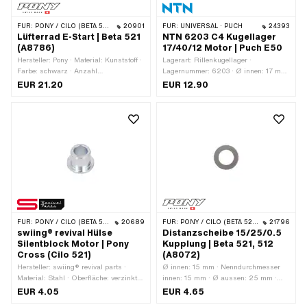
FÜR:
PONY / CILO (BETA 521 & 512)
20901
FÜR:
UNIVERSAL · PUCH
24393
Lüfterrad E-Start | Beta 521
NTN 6203 C4 Kugellager
(A8786)
17/40/12 Motor | Puch E50
Hersteller: Pony · Material: Kunststoff ·
Lagerart: Rillenkugellager ·
Farbe: schwarz · Anzahl
Lagernummer: 6203 · Ø innen: 17 mm
Befestigungspunkte: 4 Stk.
· Ø aussen: 40 mm · Breite: 12 mm ·
EUR 21.20
EUR 12.90
Breite Innenring: 12 mm · Hersteller:
NTN · Lagerluft: C4 · Lagerkäfig:
Stahlblechkäfig kugelgeführt ·
Material: Stahl · Anwendungsbereich:
Standard
FÜR:
PONY / CILO (BETA 521 & 512)
20689
FÜR:
PONY / CILO (BETA 521 & 512)
21796
swiing® revival Hülse
Distanzscheibe 15/25/0.5
Silentblock Motor | Pony
Kupplung | Beta 521, 512
Cross (Cilo 521)
(A8072)
Hersteller: swiing® revival parts ·
Ø innen: 15 mm · Nenndurchmesser
Material: Stahl · Oberfläche: verzinkt
innen: 15 mm · Ø aussen: 25 mm ·
(blau) · Ø innen: 8.2 mm ·
Dicke: 0.5 mm · Hersteller: Pony ·
EUR 4.05
EUR 4.65
Nenndurchmesser innen: 8 mm · Ø
Material: Stahl · Oberfläche: blank /