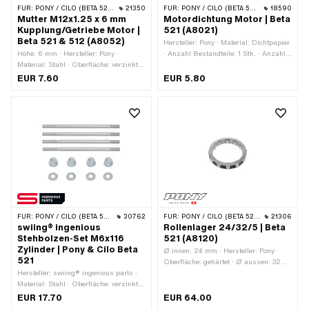
FÜR:
PONY / CILO (BETA 521 & 512)
21350
FÜR:
PONY / CILO (BETA 521 & 512)
18590
Mutter M12x1.25 x 6 mm
Motordichtung Motor | Beta
Kupplung/Getriebe Motor |
521 (A8021)
Beta 521 & 512 (A8052)
Hersteller: Pony · Material: Dichtpapier
Höhe: 6 mm · Hersteller: Pony ·
· Anzahl Bestandteile: 1 Stk. · Anzahl
Material: Stahl · Oberfläche: verzinkt
Befestigungspunkte: 17 Stk.
(blau) · Gewindeart: MF12x1.25
EUR 7.60
EUR 5.80
(Feingewinde) · Mutternart:
Sechskantmutter 0.5D ·
Nenndurchmesser (Gewinde): 12 mm ·
Antrieb: Aussensechskant
FÜR:
PONY / CILO (BETA 521 & 512)
30762
FÜR:
PONY / CILO (BETA 521 & 512)
21306
swiing® ingenious
Rollenlager 24/32/5 | Beta
Stehbolzen-Set M6x116
521 (A8120)
Zylinder | Pony & Cilo Beta
Ø innen: 24 mm · Hersteller: Pony ·
521
Oberfläche: gehärtet · Ø aussen: 32
Hersteller: swiing® ingenious parts ·
mm · Material: Stahl · Breite: 5 mm
Material: Stahl · Oberfläche: verzinkt
(blau) · Gewindeart: M6x1
EUR 17.70
EUR 64.00
(Standardgewinde) · Gesamtlänge: 116