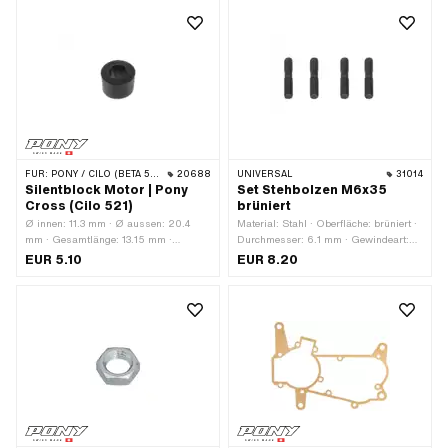
verzinkt (blau) · Gesamtlänge: 106
Stahlblechkäfig kugelgeführt · Breite:
mm · Gewindelänge: 14 mm ·
12 mm · Ø aussen: 40 mm · Ø innen:
Gewindelänge: 18 mm
17 mm
FÜR:
PONY / CILO (BETA 521 & 512)
20688
UNIVERSAL
31014
Silentblock Motor | Pony
Set Stehbolzen M6x35
Cross (Cilo 521)
brüniert
Ø innen: 11.3 mm · Ø aussen: 20.4
Material: Stahl · Oberfläche: brüniert ·
mm · Gesamtlänge: 13.15 mm ·
Durchmesser: 6.1 mm · Gewindeart:
Hersteller: Pony · Farbe: schwarz ·
M6x1 (Standardgewinde) ·
EUR 5.10
EUR 8.20
Material: Gummi
Gesamtlänge: 35 mm · Gewindelänge:
11.5 mm · Gewindelänge: 17 mm ·
Festigkeitsklasse: 8.8