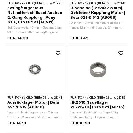
FÜR:
PONY / CILO (BETA 521 & 512)
27798
FÜR:
PONY / CILO (BETA 521 & 512)
21344
swiing® ingenious
U-Scheibe (12/24/2.5 mm)
Nutmutterschlüssel Ausbau
Getriebe / Kupplung Motor |
2. Gang Kupplung | Pony
Beta 521 & 512 (A8068)
GTX, Cross 521 (A8211)
Ø innen: 12 mm · Nenndurchmesser
Schlüsselweite: 19 mm · Gesamtlänge:
innen: 12 mm · Ø aussen: 24 mm ·
30 mm · Hersteller: swiing® ingenious
Dicke: 2.5 mm · Hersteller: Pony ·
parts · Ø innen: 18 mm · Ø aussen: 35
Nenndurchmesser (Gewinde): 12 mm
EUR 34.30
EUR 3.45
mm · Gewicht: 68 g ·
Anwendungsbereich:
Werkstattzubehör · Material: Stahl ·
Pony OEM-Nr.: A8211
FÜR:
PONY / CILO (BETA 521 & 512)
21348
FÜR:
PONY / CILO (BETA 521 & 512)
21783
Ausrücklager Motor | Beta
HK2010 Nadellager
521 & 512 (A8055)
20/26/10 | Beta 521 (A8116)
Lagerart: Nadellagerkranz · Ø innen:
Lagerart: Nadelhülse · Lagerkäfig:
10.1 mm · Ø aussen: 23.7 mm · Breite:
Stahlblechkäfig · Lagernummer:
1.98 mm · Lagerkäfig: Stahlblechkäfig
HK2010 · Dimension Nadellager:
EUR 14.10
EUR 18.90
kugelgeführt
20/26 x 10 · Ø innen: 20 mm · Ø
aussen: 26 mm · Breite: 10 mm