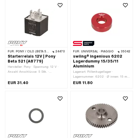
FÜR:
PONY / CILO (BETA 521 & 512)
24470
FÜR:
UNIVERSAL · PIAGGIO
35042
Starterrelais 12V | Pony
swiing® ingenious 6202
Beta 521 (A8779)
Lagerdummy 15/35/11
Aluminium
Hersteller: Pony · Spannung: 12 V ·
Anzahl Anschlüsse: 5 Stk. ·
Lagerart: Rillenkugellager ·
Befestigungsart: Clip
Lagernummer: 6202 · Ø innen: 15 mm
· Ø aussen: 35 mm · Breite: 12 mm ·
EUR 31.40
EUR 11.80
Hersteller: swiing® ingenious parts ·
Material: Aluminium · Oberfläche:
eloxiert · Anwendungsbereich:
Spezialwerkzeug ·
Anwendungsbereich:
Werkstattzubehör