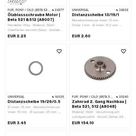
FÜR:
PONY / CILO (BETA 521 & 512)
24377
UNIVERSAL
34202
Ölablassschraube Motor |
Distanzscheibe 13/19/1
Beta 521 &512 (A8007)
Nenndurchmesser innen: 13 mm ·
Hersteller: Pony · Material: Stahl ·
Dicke: 1 mm · Ø innen: 13.2 mm ·
Oberfläche: verzinkt (blau) · Antrieb:
Material: Stahl · Ø aussen: 18.8 mm
Aussensechskant · Schraubenkopf:
EUR 2.25
EUR 2.60
Sechskant · Schlüsselweite Schraube:
13 mm · Gewindeart: M8x1.25
(Standardgewinde) · Gewindelänge: 10
mm
UNIVERSAL
16035
FÜR:
PONY / CILO (BETA 521 & 512)
33240
Distanzscheibe 19/26/0.5
Zahnrad 2. Gang Nachbau |
Beta 521, 512 (A8048)
Ø innen: 19 mm · Nenndurchmesser
innen: 19 mm · Ø aussen: 26 mm ·
Material: Stahl · Verzahnungsart:
Dicke: 0.5 mm · Material: Stahl ·
schrägverzahnt · Anzahl Zähne: 49
Oberfläche: blank / geölt
Stk. · Aufnahmeart: Keilverbindung · Ø
EUR 3.45
EUR 154.10
innen: 15 mm · Ø aussen: 85.7 mm ·
Pony OEM-Nr.: A8048