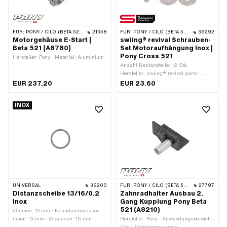
FÜR:
PONY / CILO (BETA 521 & 512)
21358
FÜR:
PONY / CILO (BETA 521 & 512)
36292
Motorgehäuse E-Start |
swiing® revival Schrauben-
Beta 521 (A8780)
Set Motoraufhängung Inox |
Pony Cross 521
Hersteller: Pony · Material: Aluminium
Anzahl Bestandteile: 12 Stk. ·
Hersteller: swiing® revival parts ·
Material: Chromstahl
EUR 237.20
EUR 23.60
(umgangssprachlich bekannt als
Nirosta) · Oberfläche: rostfrei · Antrieb:
INOX
Aussensechskant · Schraubenkopf:
Sechskant · Schlüsselweite: 13 mm ·
Nenndurchmesser (Gewinde): 8 mm ·
Gewindeart: M8x1.25
(Standardgewinde) · Pony OEM-Nr.:
P8008 · Pony OEM-Nr.: P8012 · Pony
OEM-Nr.: P8015 · Pony OEM-Nr.:
P8035
UNIVERSAL
36200
FÜR:
PONY / CILO (BETA 521 & 512)
27797
Distanzscheibe 13/16/0.2
Zahnradhalter Ausbau 2.
Inox
Gang Kupplung Pony Beta
521 (A8210)
Ø innen: 13 mm · Nenndurchmesser
innen: 13 mm · Ø aussen: 16 mm ·
Hersteller: Pony · Anwendungsbereich:
Dicke: 0.2 mm · Material: Chromstahl
(De-) Montagewerkzeug