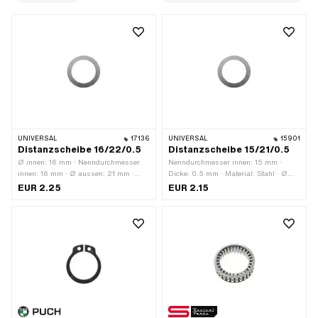
UNIVERSAL
17136
UNIVERSAL
15901
Distanzscheibe 16/22/0.5
Distanzscheibe 15/21/0.5
Ø innen: 16 mm · Nenndurchmesser
Nenndurchmesser innen: 15 mm ·
innen: 16 mm · Ø aussen: 21 mm ·
Dicke: 0.5 mm · Material: Stahl · Ø
Dicke: 0.5 mm · Material: Stahl ·
aussen: 21 mm · Ø innen: 15 mm ·
EUR 2.25
EUR 2.15
Oberfläche: blank / geölt
Oberfläche: blank / geölt