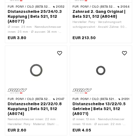
FÜR:
PONY / CILO (BETA 521 & 512)
21352
FÜR:
PONY / CILO (BETA 521 & 512)
21364
Distanzscheibe 25/34/0.3
Zahnrad 2. Gang Original |
Kupplung | Beta 521, 512
Beta 521, 512 (A8048)
(A8077)
Hersteller: Pony · Verzahnungsart:
Ø innen: 25 mm · Nenndurchmesser
schrägverzahnt · Anzahl Zähne: 50
innen: 25 mm · Ø aussen: 34 mm ·
Stk. · Aufnahmeart: Keilverbindung
Dicke: 0.3 mm · Hersteller: Pony ·
EUR 3.80
EUR 213.50
Material: Stahl · Oberfläche: blank /
geölt
FÜR:
PONY / CILO (BETA 521 & 512)
21347
FÜR:
PONY / CILO (BETA 521 & 512)
21351
Distanzscheibe 22/32/0.8
Distanzscheibe 13/22/0.5
Kupplung | Beta 521, 512
Getriebe | Beta 521, 512
(A8074)
(A8071)
Nenndurchmesser innen: 22 mm ·
Ø innen: 13 mm · Nenndurchmesser
Hersteller: Pony · Material: Stahl ·
innen: 13 mm · Ø aussen: 22 mm ·
Dicke: 0.8 mm · Ø innen: 22 mm · Ø
Dicke: 0.5 mm · Hersteller: Pony ·
EUR 2.60
EUR 4.05
aussen: 32 mm
Material: Stahl · Oberfläche: blank /