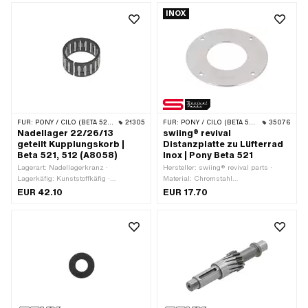
geölt
INOX
FÜR:
PONY / CILO (BETA 521 & 512)
21305
FÜR:
PONY / CILO (BETA 521 & 512)
35076
Nadellager 22/26/13
swiing® revival
geteilt Kupplungskorb |
Distanzplatte zu Lüfterrad
Beta 521, 512 (A8058)
Inox | Pony Beta 521
Lagerart: Nadellagerkranz ·
Hersteller: swiing® revival parts ·
Lagerkäfig: Kunststoffkäfig ·
Material: Chromstahl
Dimension Nadellager: 22/26 x 13 · Ø
(umgangssprachlich bekannt als
EUR 42.10
EUR 17.70
innen: 22 mm · Ø aussen: 26 mm ·
Nirosta) · Oberfläche: rostfrei · Ø
Breite: 13 mm
aussen: 102 mm · Ø innen: 50 mm ·
Ø Befestigungsloch: 4.5 mm · Ø
Lochkreis: 88 mm · Anzahl
Befestigungspunkte: 4 Stk. · Höhe: 2
mm