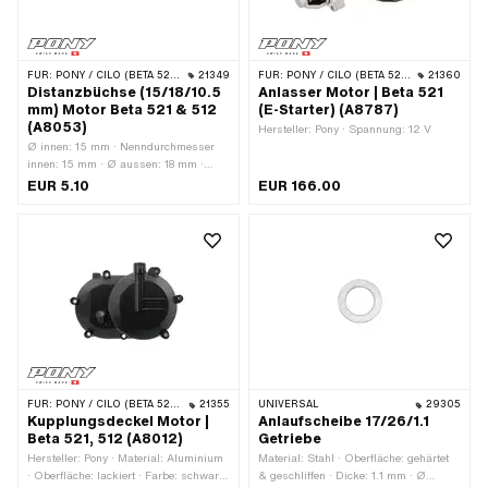
FÜR:
PONY / CILO (BETA 521 & 512)
21349
FÜR:
PONY / CILO (BETA 521 & 512)
21360
Distanzbüchse (15/18/10.5
Anlasser Motor | Beta 521
mm) Motor Beta 521 & 512
(E-Starter) (A8787)
(A8053)
Hersteller: Pony · Spannung: 12 V
Ø innen: 15 mm · Nenndurchmesser
innen: 15 mm · Ø aussen: 18 mm ·
Hersteller: Pony · Gesamtlänge: 10.5
EUR 5.10
EUR 166.00
mm
FÜR:
PONY / CILO (BETA 521 & 512)
21355
UNIVERSAL
29305
Kupplungsdeckel Motor |
Anlaufscheibe 17/26/1.1
Beta 521, 512 (A8012)
Getriebe
Hersteller: Pony · Material: Aluminium
Material: Stahl · Oberfläche: gehärtet
· Oberfläche: lackiert · Farbe: schwarz
& geschliffen · Dicke: 1.1 mm · Ø