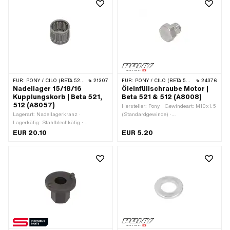
FÜR:
PONY / CILO (BETA 521 & 512)
21307
FÜR:
PONY / CILO (BETA 521 & 512)
24376
Nadellager 15/18/16
Öleinfüllschraube Motor |
Kupplungskorb | Beta 521,
Beta 521 & 512 (A8008)
512 (A8057)
Hersteller: Pony · Gewindeart: M10x1.5
Lagerart: Nadellagerkranz ·
(Standardgewinde) ·
Lagerkäfig: Stahlblechkäfig ·
Nenndurchmesser (Gewinde): 10 mm ·
Dimension Nadellager: 15/18 x 16 · Ø
Antrieb: Aussensechskant ·
EUR 20.10
EUR 5.20
innen: 15 mm · Ø aussen: 18 mm ·
Schraubenkopf: Sechskant ·
Breite: 16 mm
Schlüsselweite: 14 mm ·
Gewindelänge: 10 mm