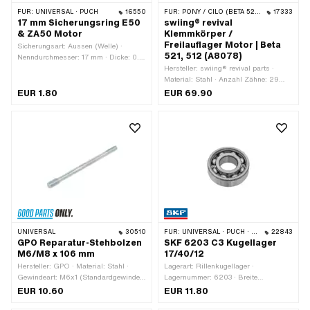
FÜR:
UNIVERSAL · PUCH
16550
FÜR:
PONY / CILO (BETA 521 & 512)
17333
17 mm Sicherungsring E50
swiing® revival
& ZA50 Motor
Klemmkörper /
Freilauflager Motor | Beta
Sicherungsart: Aussen (Welle) ·
521, 512 (A8078)
Nenndurchmesser: 17 mm · Dicke: 0.9
mm · Verwendungsort: Kupplung ·
Hersteller: swiing® revival parts ·
Hersteller: Puch · Material: Federstahl ·
Material: Stahl · Anzahl Zähne: 29
Oberfläche: gasnitriert · Ø innen: 15.6
Stk. · Ø innen: 24 mm · Ø aussen: 32
EUR 1.80
EUR 69.90
mm · Ø aussen: 19.2 mm
mm · Höhe: 8.7 mm
UNIVERSAL
30510
FÜR:
UNIVERSAL · PUCH · TOMOS · ALPA CHOPPER / TURBO · CILO · MALAGUTI
22843
GPO Reparatur-Stehbolzen
SKF 6203 C3 Kugellager
M6/M8 x 106 mm
17/40/12
Hersteller: GPO · Material: Stahl ·
Lagerart: Rillenkugellager ·
Gewindeart: M6x1 (Standardgewinde)
Lagernummer: 6203 · Breite
· Gewindeart: M8x1.25
Innenring: 12 mm · Hersteller: SKF ·
EUR 10.60
EUR 11.80
(Standardgewinde) · Oberfläche:
Lagerluft: C3 · Lagerkäfig: