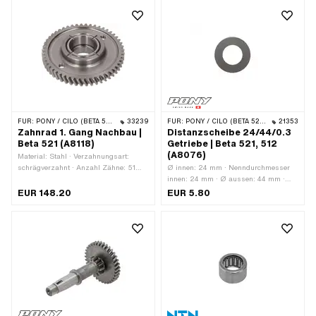
FÜR:
PONY / CILO (BETA 521 & 512)
33239
FÜR:
PONY / CILO (BETA 521 & 512)
21353
Zahnrad 1. Gang Nachbau |
Distanzscheibe 24/44/0.3
Beta 521 (A8118)
Getriebe | Beta 521, 512
(A8076)
Material: Stahl · Verzahnungsart:
schrägverzahnt · Anzahl Zähne: 51
Ø innen: 24 mm · Nenndurchmesser
Stk. · Ø innen: 26 mm · Ø innen: 32
innen: 24 mm · Ø aussen: 44 mm ·
mm · Ø aussen: 99.5 mm · Pony
Dicke: 0.3 mm · Hersteller: Pony ·
EUR 148.20
EUR 5.80
OEM-Nr.: A8118
Material: Stahl · Oberfläche: blank /
geölt