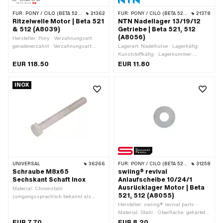
FÜR:
PONY / CILO (BETA 521 & 512)
21362
FÜR:
PONY / CILO (BETA 521 & 512)
21378
Ritzelwelle Motor | Beta 521
NTN Nadellager 13/19/12
& 512 (A8039)
Getriebe | Beta 521, 512
(A8056)
Hersteller: Pony · Verzahnungsart:
geradeverzahnt · Verzahnungsart:
Lagerart: Nadelhülse · Lagerkäfig:
schrägverzahnt · Aufnahmeart:
Kunststoffkäfig · Lagernummer:
Konusbefestigung
HK1312 · Dimension Nadellager: 13/19
EUR 118.50
EUR 11.80
x 12 · Ø innen: 13 mm · Ø aussen: 19
mm · Hersteller: NTN · Breite: 12 mm ·
INOX
Pony OEM-Nr.: A8056
UNIVERSAL
36266
FÜR:
PONY / CILO (BETA 521 & 512)
31258
Schraube M8x65
swiing® revival
Sechskant Schaft Inox
Anlaufscheibe 10/24/1
Ausrücklager Motor | Beta
Material: Chromstahl
521, 512 (A8055)
(umgangssprachlich bekannt als
Nirosta) · Oberfläche: rostfrei ·
Hersteller: swiing® revival parts ·
Gewindeart: M8x1.25
Material: Stahl · Oberfläche: gehärtet
(Standardgewinde) ·
& geschliffen · Dicke: 1 mm · Ø innen:
EUR 7.70
EUR 8.20